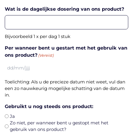
slash
JJJJ
Wat is de dagelijkse dosering van ons product?
Bijvoorbeeld 1 x per dag 1 stuk
Per wanneer bent u gestart met het gebruik van
ons product?
(Vereist)
DD
slash
Toelichting: Als u de precieze datum niet weet, vul dan
MM
een zo nauwkeurig mogelijke schatting van de datum
slash
in.
JJJJ
Gebruikt u nog steeds ons product:
Ja
Zo niet, per wanneer bent u gestopt met het
gebruik van ons product?