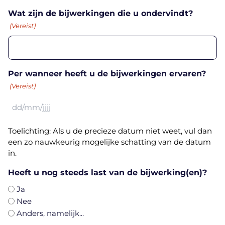
Wat zijn de bijwerkingen die u ondervindt?
(Vereist)
Per wanneer heeft u de bijwerkingen ervaren?
(Vereist)
DD
slash
Toelichting: Als u de precieze datum niet weet, vul dan
MM
een zo nauwkeurig mogelijke schatting van de datum
slash
in.
JJJJ
Heeft u nog steeds last van de bijwerking(en)?
Ja
Nee
Anders, namelijk...