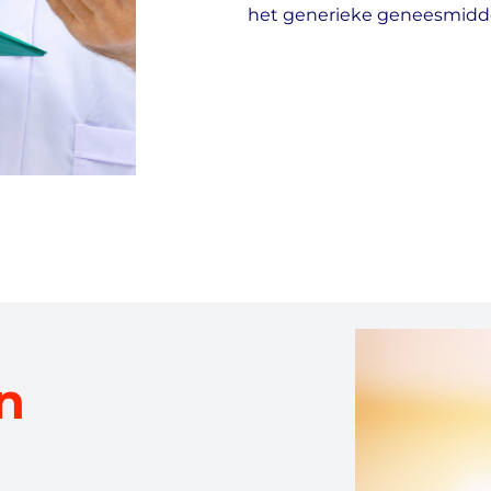
het generieke geneesmidde
n