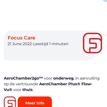
Focus Care
21 June 2022
-
AeroChamber2go™
voor
onderweg
, in aanvulling
op de vertrouwde
AeroChamber Plus® Flow-
Vu®
voor
thuis
.
Meer info