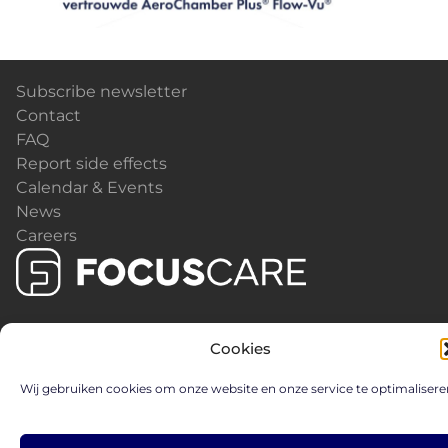
Subscribe newsletter
Contact
FAQ
Report side effects
Calendar & Events
News
Careers
Cookies
Wij gebruiken cookies om onze website en onze service te optimalisere
Privacy Policy and Cookie Notice
FC1562024 - © 2026 Focus Care Pharmaceuticals