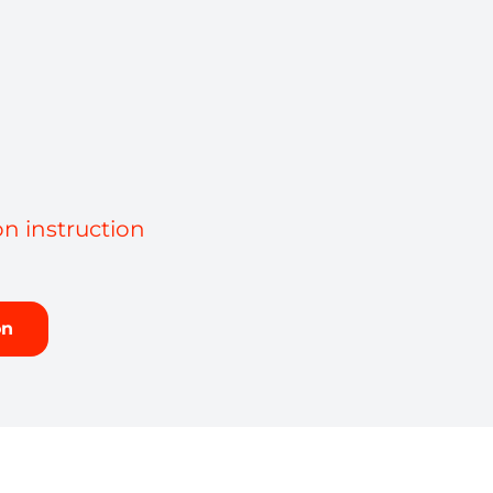
on instruction
on