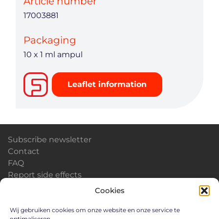
Article number
17003881
Packaging
10 x 1 ml ampul
Leaflet information
Subscribe newsletter
Contact
FAQ
Report side effects
Calendar & Events
Cookies
News
Careers
Wij gebruiken cookies om onze website en onze service te
optimaliseren.