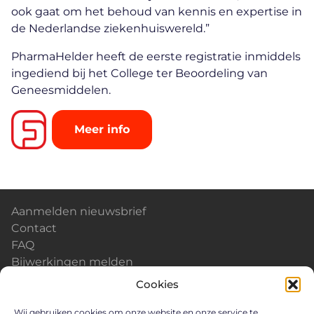
ook gaat om het behoud van kennis en expertise in
de Nederlandse ziekenhuiswereld.”
PharmaHelder heeft de eerste registratie inmiddels
ingediend bij het College ter Beoordeling van
Geneesmiddelen.
Meer info
Aanmelden nieuwsbrief
Contact
FAQ
Bijwerkingen melden
Kalender & Events
Cookies
Nieuws
Careers
Wij gebruiken cookies om onze website en onze service te