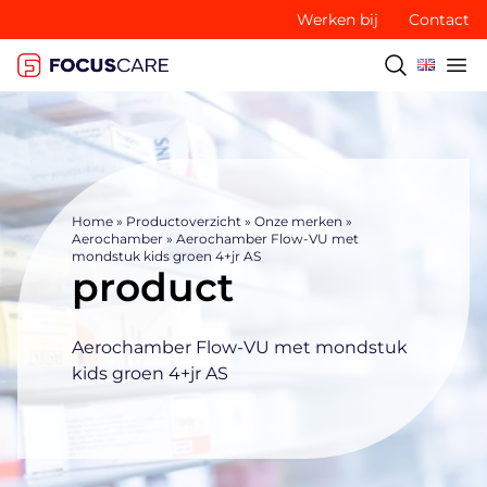
Werken bij
Contact
Home
»
Productoverzicht
»
Onze merken
»
Aerochamber
»
Aerochamber Flow-VU met
mondstuk kids groen 4+jr AS
product
Aerochamber Flow-VU met mondstuk
kids groen 4+jr AS