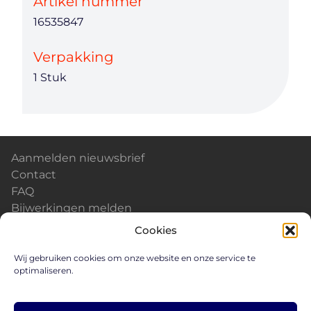
Artikel nummer
16535847
Verpakking
1 Stuk
Aanmelden nieuwsbrief
Contact
FAQ
Bijwerkingen melden
Kalender & Events
Cookies
Nieuws
Careers
Wij gebruiken cookies om onze website en onze service te
optimaliseren.