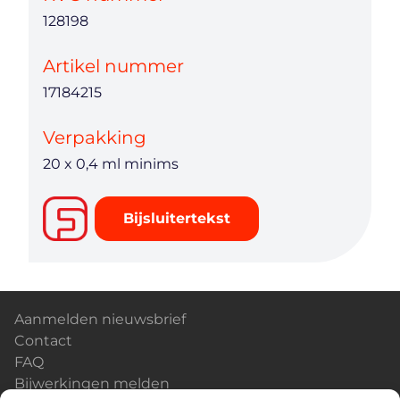
128198
Artikel nummer
17184215
Verpakking
20 x 0,4 ml minims
Bijsluitertekst
Aanmelden nieuwsbrief
Contact
FAQ
Bijwerkingen melden