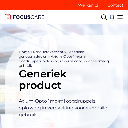
Werken bij
Contact
Home
»
Productoverzicht
»
Generieke
geneesmiddelen
»
Axium-Opto 1mg/ml
oogdruppels, oplossing in verpakking voor eenmalig
gebruik
Generiek
product
Axium-Opto 1mg/ml oogdruppels,
oplossing in verpakking voor eenmalig
gebruik