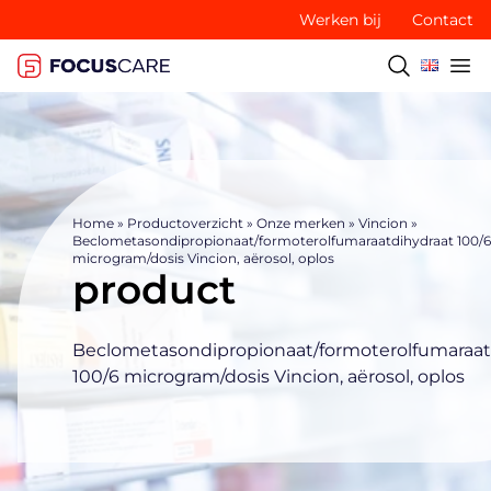
Werken bij
Contact
Home
»
Productoverzicht
»
Onze merken
»
Vincion
»
Beclometasondipropionaat/formoterolfumaraatdihydraat 100/6
microgram/dosis Vincion, aërosol, oplos
product
Beclometasondipropionaat/formoterolfumaraat
100/6 microgram/dosis Vincion, aërosol, oplos