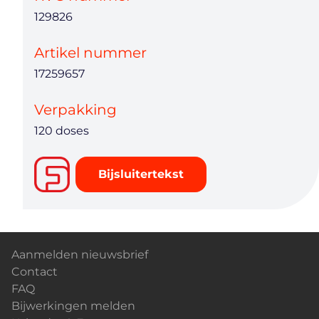
129826
Artikel nummer
17259657
Verpakking
120 doses
Bijsluitertekst
Aanmelden nieuwsbrief
Contact
FAQ
Bijwerkingen melden