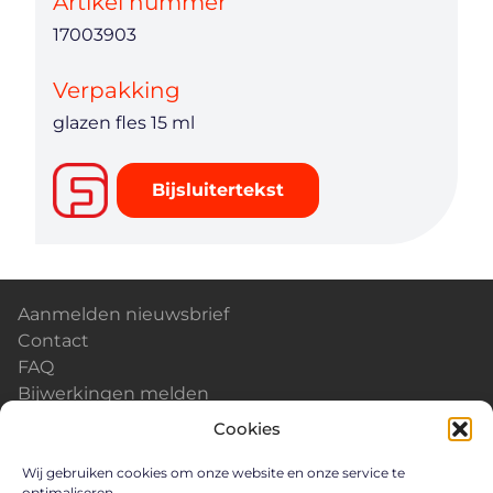
Artikel nummer
17003903
Verpakking
glazen fles 15 ml
Bijsluitertekst
Aanmelden nieuwsbrief
Contact
FAQ
Bijwerkingen melden
Kalender & Events
Cookies
Nieuws
Careers
Wij gebruiken cookies om onze website en onze service te
optimaliseren.