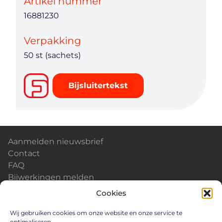
Artikel nummer
16881230
Verpakking
50 st (sachets)
Bijsluitertekst
Aanmelden nieuwsbrief
Contact
FAQ
Bijwerkingen melden
Kalender & Events
Cookies
Nieuws
Careers
Wij gebruiken cookies om onze website en onze service te
optimaliseren.