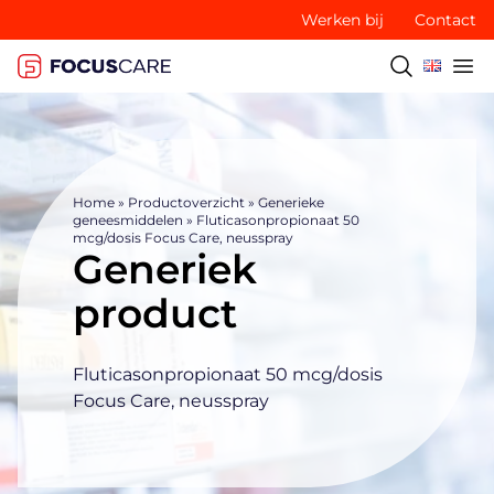
Werken bij
Contact
Home
»
Productoverzicht
»
Generieke
geneesmiddelen
»
Fluticasonpropionaat 50
mcg/dosis Focus Care, neusspray
Generiek
product
Fluticasonpropionaat 50 mcg/dosis
Focus Care, neusspray