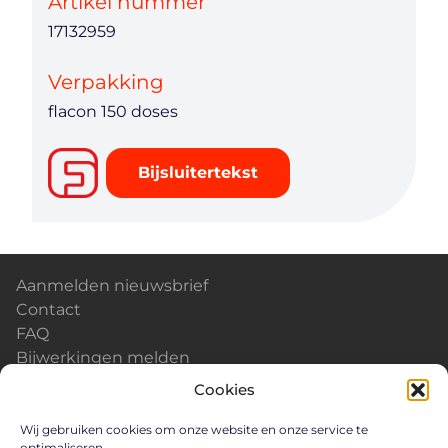
Artikel nummer
17132959
Verpakking
flacon 150 doses
Bijsluitertekst
Aanmelden nieuwsbrief
Contact
FAQ
Bijwerkingen melden
Kalender & Events
Cookies
Nieuws
Careers
Wij gebruiken cookies om onze website en onze service te
optimaliseren.