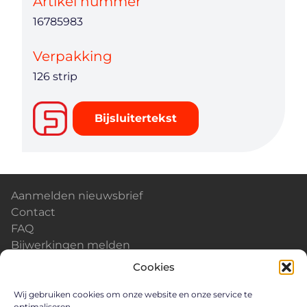
Artikel nummer
16785983
Verpakking
126 strip
Bijsluitertekst
Aanmelden nieuwsbrief
Contact
FAQ
Bijwerkingen melden
Kalender & Events
Cookies
Nieuws
Careers
Wij gebruiken cookies om onze website en onze service te
optimaliseren.