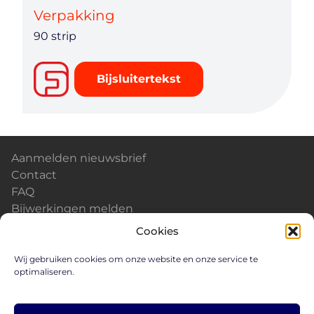
Verpakking
90 strip
Bijsluitertekst
Aanmelden nieuwsbrief
Contact
FAQ
Bijwerkingen melden
Kalender & Events
Cookies
Nieuws
Careers
Wij gebruiken cookies om onze website en onze service te
optimaliseren.