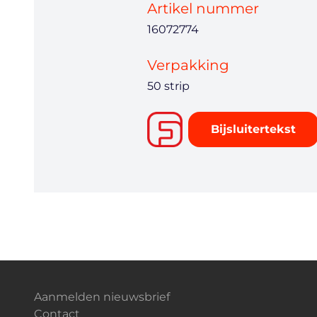
Artikel nummer
16072774
Verpakking
50 strip
Bijsluitertekst
Aanmelden nieuwsbrief
Contact