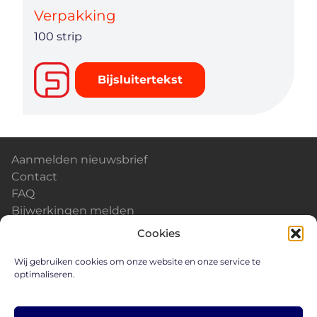
Verpakking
100 strip
Bijsluitertekst
Aanmelden nieuwsbrief
Contact
FAQ
Bijwerkingen melden
Kalender & Events
Cookies
Nieuws
Careers
Wij gebruiken cookies om onze website en onze service te
optimaliseren.