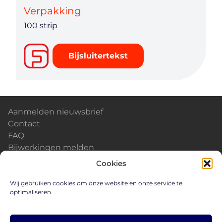
Verpakking
100 strip
Bijsluitertekst
Aanmelden nieuwsbrief
Contact
FAQ
Bijwerkingen melden
Kalender & Events
Cookies
Nieuws
Careers
Wij gebruiken cookies om onze website en onze service te
optimaliseren.