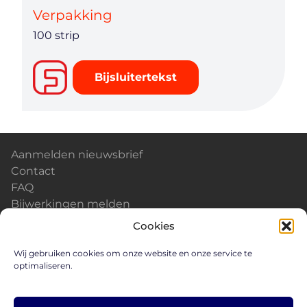
Verpakking
100 strip
Bijsluitertekst
Aanmelden nieuwsbrief
Contact
FAQ
Bijwerkingen melden
Kalender & Events
Cookies
Nieuws
Careers
Wij gebruiken cookies om onze website en onze service te
optimaliseren.