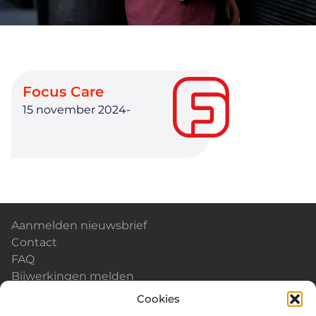
Focus Care
15 november 2024
-
Aanmelden nieuwsbrief
Contact
FAQ
Bijwerkingen melden
Kalender & Events
Cookies
Nieuws