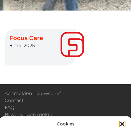
Focus Care
8 mei 2025
-
Aanmelden nieuwsbrief
Contact
FAQ
Bijwerkingen melden
Kalender & Events
Cookies
Nieuws