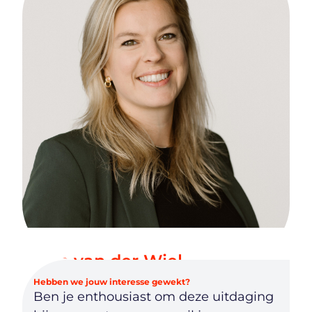
Kim van der Wiel
HR Business Partner
Hebben we jouw interesse gewekt?
Ben je enthousiast om deze uitdaging